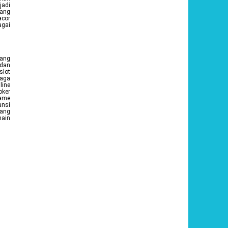
jadi
yang
acor
agai
yang
 dan
slot
jaga
line
oker
game
nsi
yang
main