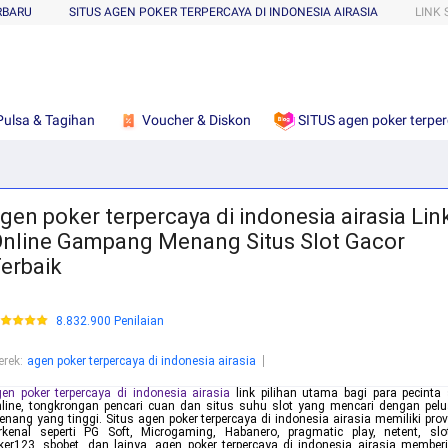
RBARU
SITUS AGEN POKER TERPERCAYA DI INDONESIA AIRASIA
LINK 
Pulsa & Tagihan
Voucher & Diskon
SITUS agen poker terper
gen poker terpercaya di indonesia airasia Lin
nline Gampang Menang Situs Slot Gacor
erbaik
8.832.900 Penilaian
erek
:
agen poker terpercaya di indonesia airasia
en poker terpercaya di indonesia airasia
link pilihan utama bagi para pecinta 
line, tongkrongan pencari cuan dan situs suhu slot yang mencari dengan pel
nang yang tinggi. Situs agen poker terpercaya di indonesia airasia memiliki prov
rkenal seperti PG Soft, Microgaming, Habanero, pragmatic play, netent, slo
ker123, sbobet, dan lainya. agen poker terpercaya di indonesia airasia member