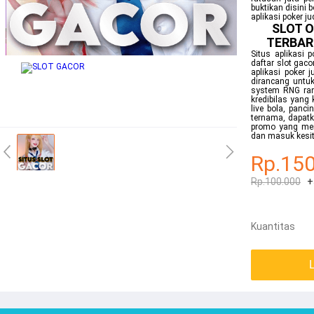
buktikan disini
aplikasi poker j
SLOT O
TERBARU
Situs aplikasi 
daftar slot gac
aplikasi poker j
dirancang untu
system RNG rand
kredibilas yang
live bola, panc
ternama, dapat
promo yang men
dan masuk kesit
Rp.15
Rp.100.000
+
Kuantitas
L