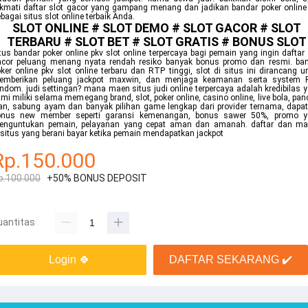
kmati daftar slot gacor yang gampang menang dan jadikan bandar poker online
bagai situs slot online terbaik Anda.
SLOT ONLINE # SLOT DEMO # SLOT GACOR # SLOT
TERBARU # SLOT BET # SLOT GRATIS # BONUS SLOT
tus bandar poker online pkv slot online terpercaya bagi pemain yang ingin daftar 
acor peluang menang nyata rendah resiko banyak bonus promo dan resmi. ba
ker online pkv slot online terbaru dan RTP tinggi, slot di situs ini dirancang u
emberikan peluang jackpot maxwin, dan menjaga keamanan serta system 
ndom. judi settingan? mana maen situs judi online terpercaya adalah kredibilas 
mi miliki selama memegang brand, slot, poker online, casino online, live bola, pan
an, sabung ayam dan banyak pilihan game lengkap dari provider ternama, dapa
onus new member seperti garansi kemenangan, bonus sawer 50%, promo y
enguntukan pemain, pelayanan yang cepat aman dan amanah. daftar dan m
situs yang berani bayar ketika pemain mendapatkan jackpot
Rp.150.000
p.100.000
+50% BONUS DEPOSIT
uantitas
Login 🍀
DAFTAR SEKARANG ✔️