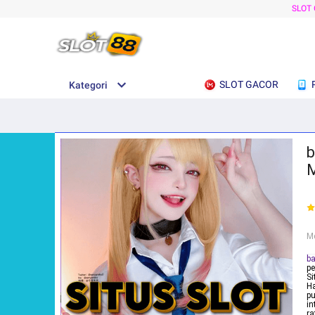
SLOT
SLOT GACOR
Kategori
b
M
M
ba
pe
Si
Ha
p
in
ra