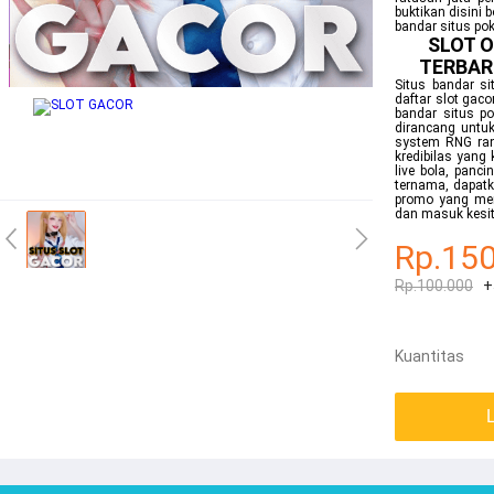
buktikan disini
bandar situs pok
SLOT O
TERBARU
Situs bandar si
daftar slot gac
bandar situs pok
dirancang untu
system RNG rand
kredibilas yang
live bola, panc
ternama, dapat
promo yang men
dan masuk kesit
Rp.15
Rp.100.000
+
Kuantitas
L