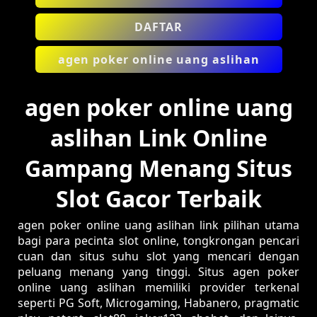
DAFTAR
agen poker online uang aslihan
agen poker online uang
aslihan Link Online
Gampang Menang Situs
Slot Gacor Terbaik
agen poker online uang aslihan
link pilihan utama
bagi para pecinta slot online, tongkrongan pencari
cuan dan situs suhu slot yang mencari dengan
peluang menang yang tinggi. Situs agen poker
online uang aslihan memiliki provider terkenal
seperti PG Soft, Microgaming, Habanero, pragmatic