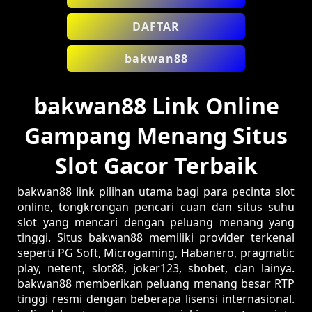
DAFTAR
bakwan88
bakwan88 Link Online
Gampang Menang Situs
Slot Gacor Terbaik
bakwan88
link pilihan utama bagi para pecinta slot
online, tongkrongan pencari cuan dan situs suhu
slot yang mencari dengan peluang menang yang
tinggi. Situs bakwan88 memiliki provider terkenal
seperti PG Soft, Microgaming, Habanero, pragmatic
play, netent, slot88, joker123, sbobet, dan lainya.
bakwan88 memberikan peluang menang besar RTP
tinggi resmi dengan beberapa lisensi internasional.