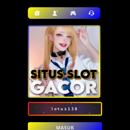
lotus138
MASUK