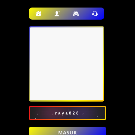
raya828
MASUK