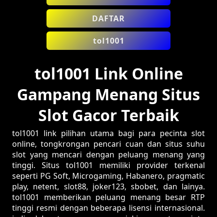
DAFTAR
tol1001
tol1001 Link Online
Gampang Menang Situs
Slot Gacor Terbaik
tol1001
link pilihan utama bagi para pecinta slot
online, tongkrongan pencari cuan dan situs suhu
slot yang mencari dengan peluang menang yang
tinggi. Situs tol1001 memiliki provider terkenal
seperti PG Soft, Microgaming, Habanero, pragmatic
play, netent, slot88, joker123, sbobet, dan lainya.
tol1001 memberikan peluang menang besar RTP
tinggi resmi dengan beberapa lisensi internasional.