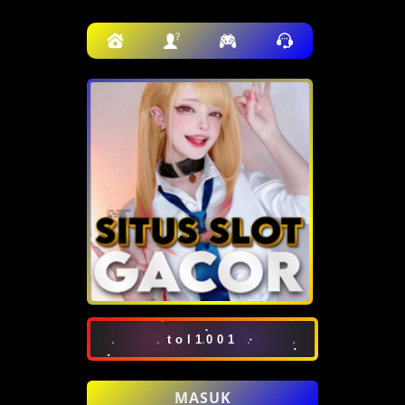
tol1001
MASUK